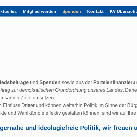
ktuelles
Mitglied werden
Spenden
Kontakt
KV-Übersich
liedsbeiträge
und
Spenden
sowie aus der
Parteienfinanzieru
itrag
zur
demokratischen Grundordnung unseres Landes
. Dahe
einsamen Ziele umsetzen.
Einfluss Dritter und können weiterhin Politik im Sinne der Bürg
kte und Wahlkämpfe effektiv gestalten können, sind wir auf Ih
gernahe und ideologiefreie Politik, wir freuen