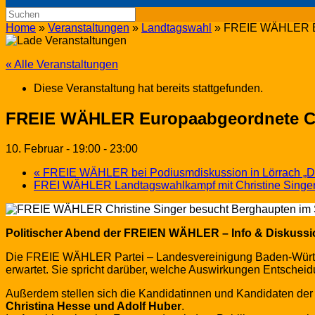
Suche
nach:
Home
»
Veranstaltungen
»
Landtagswahl
»
FREIE WÄHLER Eur
« Alle Veranstaltungen
Diese Veranstaltung hat bereits stattgefunden.
FREIE WÄHLER Europaabgeordnete Chr
10. Februar - 19:00
-
23:00
«
FREIE WÄHLER bei Podiusmdiskussion in Lörrach „Dis
FREI WÄHLER Landtagswahlkampf mit Christine Singer
Politischer Abend der FREIEN WÄHLER – Info & Diskussi
Die FREIE WÄHLER Partei – Landesvereinigung Baden-Württemb
erwartet. Sie spricht darüber, welche Auswirkungen Entschei
Außerdem stellen sich die Kandidatinnen und Kandidaten 
Christina Hesse und Adolf Huber
.