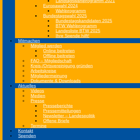
Landtagswahlprogramm 2021
Europawahl 2024
Wahlprogramm
Bundestagswahl 2025
Bundestagskandidaten 2025
BTW Wahlprogramm
Landesliste BTW 2025
Ihre Spende hilft!
Mitmachen
Mitglied werden
Online beitreten
Offline beitreten
FAQ – Mitgliedschaft
Kreis-/Ortsvereinigung gründen
Arbeitskreise
Mitgliedermeinung
Dokumente & Downloads
Aktuelles
Videos
Medien
Presse
Presseberichte
Pressemitteilungen
Newsletter – Landespolitik
Offene Briefe
Termine
Kontakt
Spenden