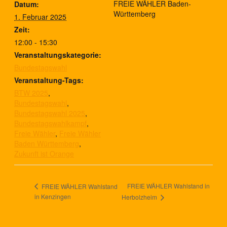
FREIE WÄHLER Baden-
Datum:
Württemberg
1. Februar 2025
Zeit:
12:00 - 15:30
Veranstaltungskategorie:
Bundestagswahl
Veranstaltung-Tags:
BTW 2025
,
Bundestagswahl
,
Bundestagswahl 2025
,
Bundestagswahlkampf
,
Freie Wähler
,
Freie Wähler
Baden Württemberg
,
Zukunft ist Orange
FREIE WÄHLER Wahlstand in
FREIE WÄHLER Wahlstand
in Kenzingen
Herbolzheim