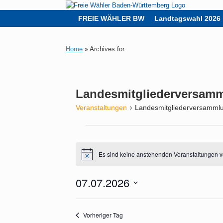
Zum
Inhalt
FREIE WÄHLER BW
Landtagswahl 2026
springen
Home
»
Archives for
Landesmitgliederversam
Veranstaltungen
Landesmitgliederversamml
Veranstaltungen
für
7.
Es sind keine anstehenden Veranstaltungen 
Hinweis
Juli
2026
07.07.2026
Datum
wählen.
Vorheriger Tag