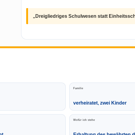
„Dreigliedriges Schulwesen statt Einheitssc
Familie
verheiratet, zwei Kinder
Wofür ich stehe
nt
Erhaltung des bewährten d