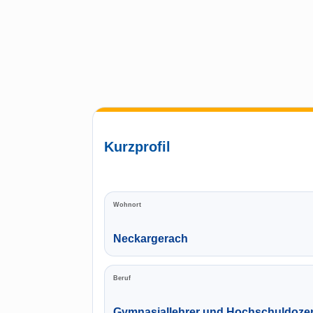
Kurzprofil
Wohnort
Neckargerach
Beruf
Gymnasiallehrer und Hochschuldoze