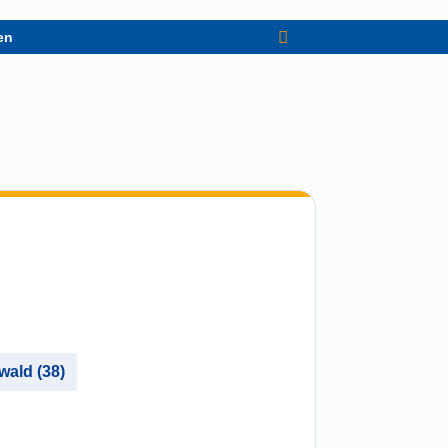
en
wald (38)