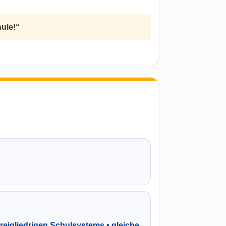
hule!“
reigliedrigen Schulsystems • gleiche