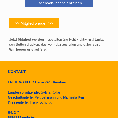
Facebook-Inhalte anzeigen
>>
Mitglied werden
>>
Jetzt Mitglied werden
– gestalten Sie Politik aktiv mit! Einfach
den Button drücken, das Formular ausfüllen und dabei sein.
Wir freuen uns auf Sie!
KONTAKT
FREIE WÄHLER Baden-Württemberg
Landesvorsitzende:
Sylvia Rolke
Geschäftsstelle:
Veit Lehmann und Michaela Kern
Pressestelle:
Frank Schüttig
R4, 5-7
68161 Mannheim