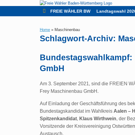
Zum
Inhalt
FREIE WÄHLER BW
Landtagswahl 202
springen
Home
»
Maschinenbau
Schlagwort-Archiv:
Mas
Bundestagswahlkampf:
GmbH
Am 3. September 2021, sind die FREIEN W
Frey Maschinenbau GmbH.
Auf Einladung der Geschäftsführung des be
Bundestagskandidat im Wahlkreis
Aalen – 
Spitzenkandidat
,
Klaus Wirthwein
, der Be
Vorsitzende der Kreisvereinigung Ostwürtte
Austausch.