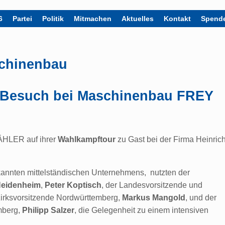
6
Partei
Politik
Mitmachen
Aktuelles
Kontakt
Spend
chinenbau
 Besuch bei Maschinenbau FREY
ÄHLER auf ihrer
Wahlkampftour
zu Gast bei der Firma Heinric
kannten mittelständischen Unternehmens, nutzten der
Heidenheim
,
Peter Koptisch
, der Landesvorsitzende und
zirksvorsitzende Nordwürttemberg,
Markus Mangold
, und der
mberg,
Philipp Salzer
, die Gelegenheit zu einem intensiven