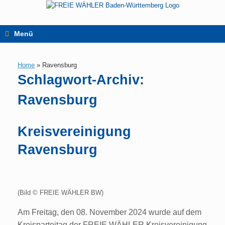
Zum
Inhalt
springen
Menü
Home
»
Ravensburg
Schlagwort-Archiv:
Ravensburg
Kreisvereinigung
Ravensburg
(Bild © FREIE WÄHLER BW)
Am Freitag, den 08. November 2024 wurde auf dem
Kreisparteitag der FREIE WÄHLER Kreisvereinigung