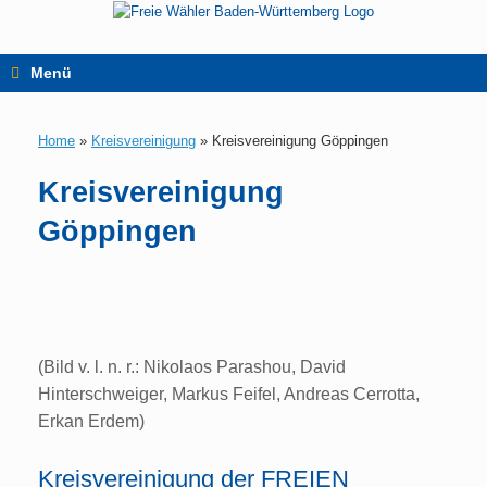
Zum
Inhalt
springen
Menü
Home
»
Kreisvereinigung
»
Kreisvereinigung Göppingen
Kreisvereinigung
Göppingen
(Bild v. l. n. r.: Nikolaos Parashou, David
Hinterschweiger, Markus Feifel, Andreas Cerrotta,
Erkan Erdem)
Kreisvereinigung der FREIEN