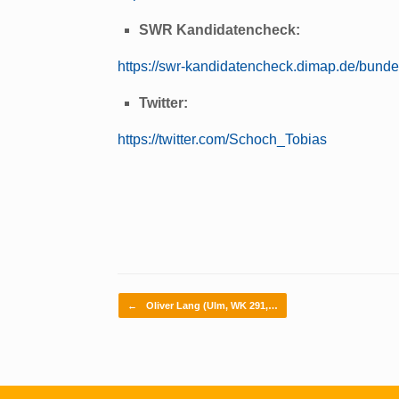
SWR Kandidatencheck:
https://swr-kandidatencheck.dimap.de/bund
Twitter:
https://twitter.com/Schoch_Tobias
Beitragsnavigation
←
Oliver Lang (Ulm, WK 291,…