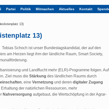
6
Partei
Politik
Mitmachen
Aktuelles
Kontakt
Spend
slistenplatz 13)
stenplatz 13)
Tobias Schoch ist unser Bundestagskandidat, der auf den
ers am Herzen liegt ihm der ländliche Raum, Smart Society,
munalförderung.
banisierung und Landflucht mehr (ELR)-Programme folgen. Auf
n. Ziel muss die
Stärkung
des ländlichen Raums durch
einschaften
, eine
Vernetzung
und deren
digitaler Zugang
 Erhaltung der natürlichen Ressourcen, mehr
er
Nahversorgung
aufgebaut, die Wertschöpfung in der Agrar-