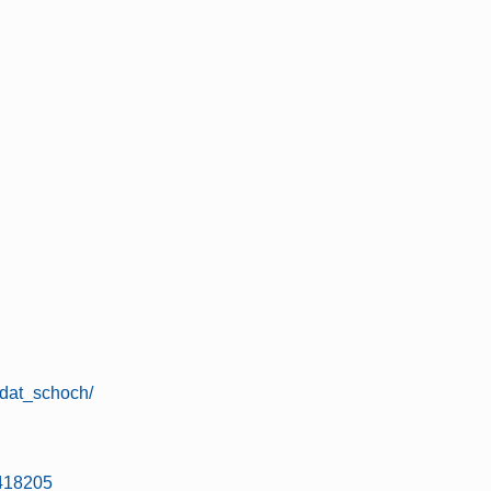
idat_schoch/
a418205