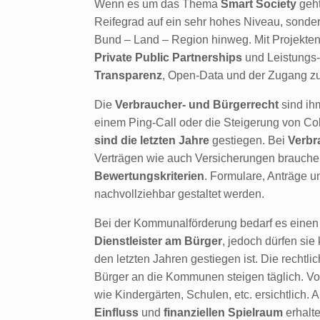
Wenn es um das Thema
Smart Society
geht
Reifegrad auf ein sehr hohes Niveau, sond
Bund – Land – Region hinweg. Mit Projekten 
Private Public Partnerships
und Leistungs- 
Transparenz
, Open-Data und der Zugang zur
Die
Verbraucher- und Bürgerrecht
sind ih
einem Ping-Call oder die Steigerung von Co
sind die letzten Jahre
gestiegen. Bei
Verbr
Verträgen wie auch Versicherungen brauche
Bewertungskriterien
. Formulare, Anträge 
nachvollziehbar gestaltet werden.
Bei der Kommunalförderung bedarf es einen
Dienstleister am Bürger
, jedoch dürfen si
den letzten Jahren gestiegen ist. Die rechtl
Bürger an die Kommunen steigen täglich. Vor
wie Kindergärten, Schulen, etc. ersichtlich. A
Einfluss
und
finanziellen Spielraum
erhalte