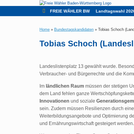
Zum
Inhalt
FREIE WÄHLER BW
Landtagswahl 202
springen
Home
»
Bundestagskandidaten
»
Tobias Schoch (Lande
Tobias Schoch (Landesli
Landeslistenplatz 13 gewählt wurde. Besond
Verbraucher- und Bürgerrechte und die Kom
Im
ländlichen Raum
müssen der stetigen Ur
dem Land fehlen ganze Wertschöpfungskette
Innovationen
und soziale
Generationsgem
sein. Zudem müssen Resilienzen durch eine
Weiterbildungsangebote und Optimierung d
und Ernährungswirtschaft gesteigert werden.