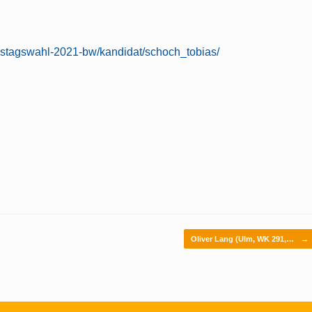
estagswahl-2021-bw/kandidat/schoch_tobias/
Oliver Lang (Ulm, WK 291,…
→