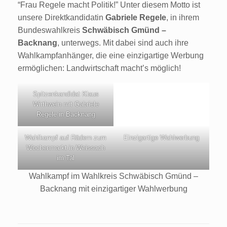
“Frau Regele macht Politik!” Unter diesem Motto ist
unsere Direktkandidatin
Gabriele Regele
, in ihrem
Bundeswahlkreis
Schwäbisch Gmünd
–
Backnang
, unterwegs. Mit dabei sind auch ihre
Wahlkampfanhänger, die eine einzigartige Werbung
ermöglichen: Landwirtschaft macht’s möglich!
Spitzenkandidat Klaus
Wirthwein mit Gabriele
Regele in Backnang
Wahlkampf auf Rädern zum
Einzigartige Wahlwerbung
Wochenmarkt in Weissach
im Tal
Wahlkampf im Wahlkreis Schwäbisch Gmünd –
Backnang mit einzigartiger Wahlwerbung