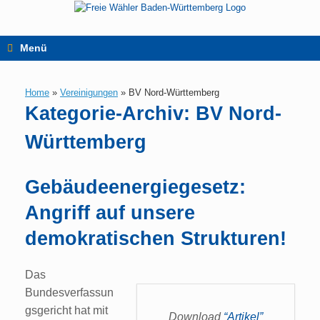
Zum
Inhalt
springen
Menü
Home
»
Vereinigungen
»
BV Nord-Württemberg
Kategorie-Archiv:
BV Nord-
Württemberg
Gebäudeenergiegesetz:
Angriff auf unsere
demokratischen Strukturen!
Das
Bundesverfassun
gsgericht hat mit
Download
“Artikel”